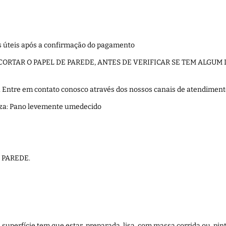
ias úteis após a confirmação do pagamento
(NÃO CORTAR O PAPEL DE PAREDE, ANTES DE VERIFICAR SE TEM ALGU
a Entre em contato conosco através dos nossos canais de atendiment
za: Pano levemente umedecido
E PAREDE.
a superfície tem que estar preparada, lisa, com massa corrida ou pi