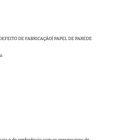
M DEFEITO DE FABRICAÇÃO) PAPEL DE PAREDE
o.
ntura e de preferência com os mesmo tons de