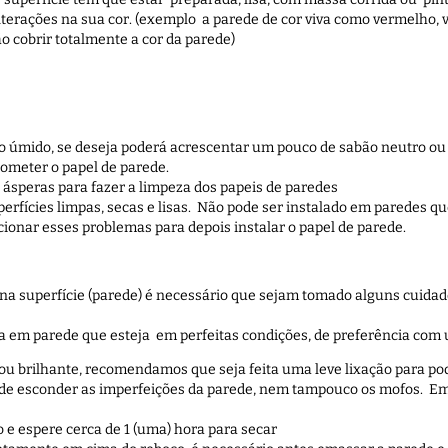
alterações na sua cor. (exemplo a parede de cor viva como vermelho, 
o cobrir totalmente a cor da parede)
no úmido, se deseja poderá acrescentar um pouco de sabão neutro ou
ometer o papel de parede.
 ásperas para fazer a limpeza dos papeis de paredes
perfícies limpas, secas e lisas. Não pode ser instalado em paredes q
cionar esses problemas para depois instalar o papel de parede.
 na superfície (parede) é necessário que sejam tomado alguns cuidad
ita em parede que esteja em perfeitas condições, de preferência com 
o ou brilhante, recomendamos que seja feita uma leve lixação para pod
e de esconder as imperfeições da parede, nem tampouco os mofos. E
e espere cerca de 1 (uma) hora para secar