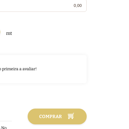
mt
o primeira a avaliar!
COMPRAR
%
No