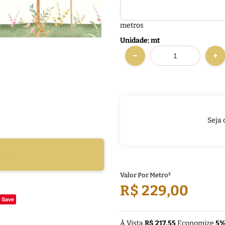
metros
Unidade: mt
Seja 
DUTO
Valor Por Metro²
R$ 229,00
Save
À Vista
R$ 217,55
Economize
5