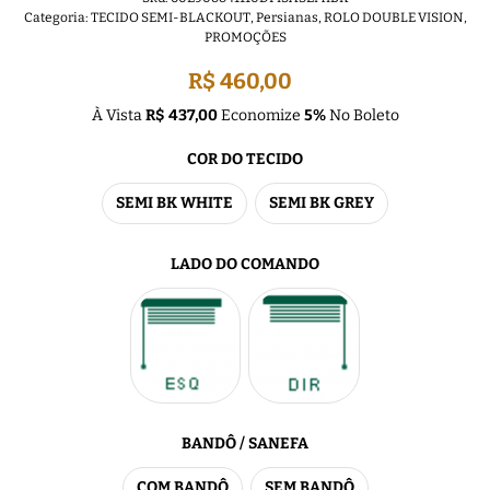
Categoria:
TECIDO SEMI-BLACKOUT
,
Persianas
,
ROLO DOUBLE VISION
,
PROMOÇÕES
R$ 460,00
À Vista
R$ 437,00
Economize
5%
No Boleto
COR DO TECIDO
SEMI BK WHITE
SEMI BK GREY
LADO DO COMANDO
BANDÔ / SANEFA
COM BANDÔ
SEM BANDÔ