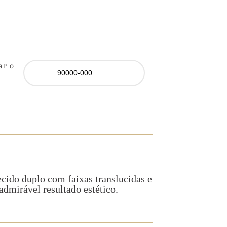
ar o
ecido duplo com faixas translucidas e
dmirável resultado estético.