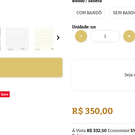
Bandô / Sanefa
COM BANDÔ
SEM BAND
Unidade: un
DUTO
Seja 
Save
R$ 350,00
À Vista
R$ 332,50
Economize
5