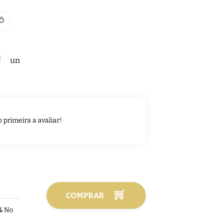
Ô
un
o primeira a avaliar!
COMPRAR
%
No