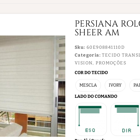
PERSIANA ROL
SHEER AM
Sku:
60E908841110D
Categoria:
TECIDO TRANS
VISION
PROMOÇÕES
COR DO TECIDO
MESCLA
IVORY
PA
LADO DO COMANDO