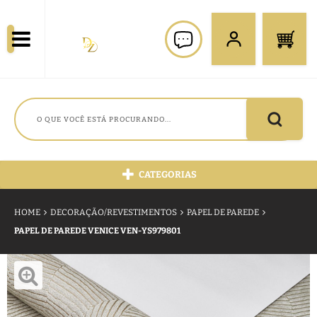
CATEGORIAS
HOME
DECORAÇÃO/REVESTIMENTOS
PAPEL DE PAREDE
PAPEL DE PAREDE VENICE VEN-YS979801