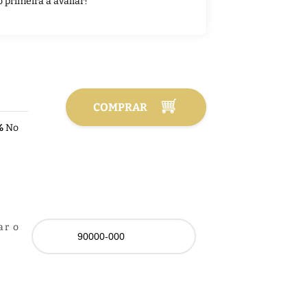
o primeira a avaliar!
COMPRAR
%
No
ar o