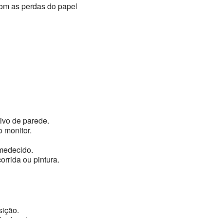
om as perdas do papel
vo de parede.
 monitor.
medecido.
orrida ou pintura.
sição.