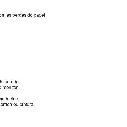
om as perdas do papel
de parede.
 monitor.
medecido.
orrida ou pintura.