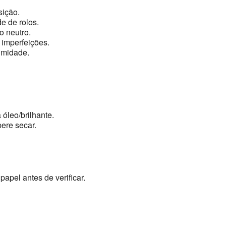
sição.
e de rolos.
 neutro.
 imperfeições.
umidade.
 óleo/brilhante.
ere secar.
papel antes de verificar.