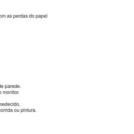
om as perdas do papel
de parede.
 monitor.
medecido.
orrida ou pintura.