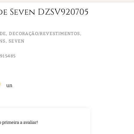
de Seven DZSV920705
EDE
DECORAÇÃO/REVESTIMENTOS
NS
SEVEN
915485
un
o primeira a avaliar!