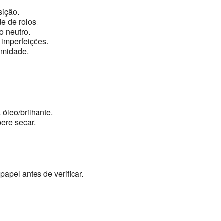
sição.
e de rolos.
 neutro.
 imperfeições.
umidade.
 óleo/brilhante.
ere secar.
papel antes de verificar.