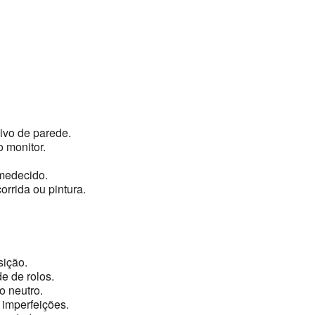
vo de parede.
 monitor.
medecido.
orrida ou pintura.
sição.
e de rolos.
 neutro.
 imperfeições.