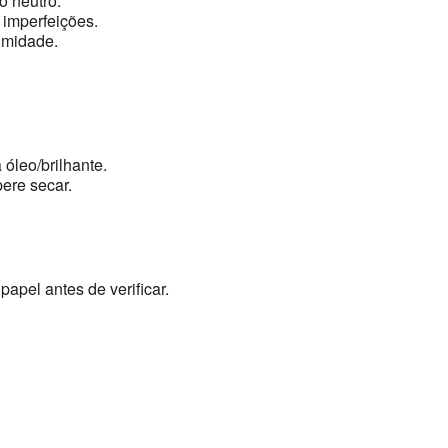
 neutro.
 imperfeições.
umidade.
 óleo/brilhante.
ere secar.
papel antes de verificar.