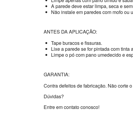
Limpe apenas com pano úmido e sabão
A parede deve estar limpa, seca e sem
Não instale em paredes com mofo ou 
ANTES DA APLICAÇÃO:
Tape buracos e fissuras.
Lixe a parede se for pintada com tinta a
Limpe o pó com pano umedecido e esp
GARANTIA:
Contra defeitos de fabricação. Não corte o 
Dúvidas?
Entre em contato conosco!