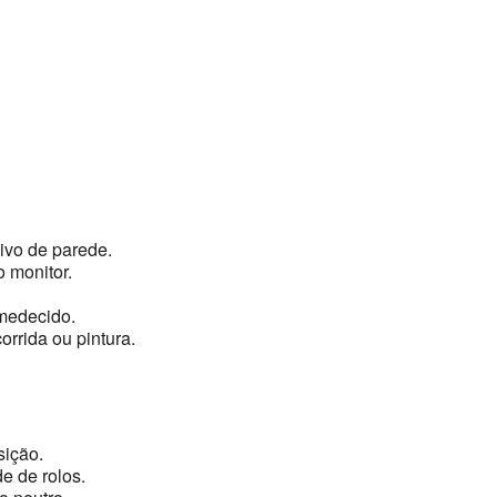
vo de parede.
 monitor.
medecido.
orrida ou pintura.
sição.
e de rolos.