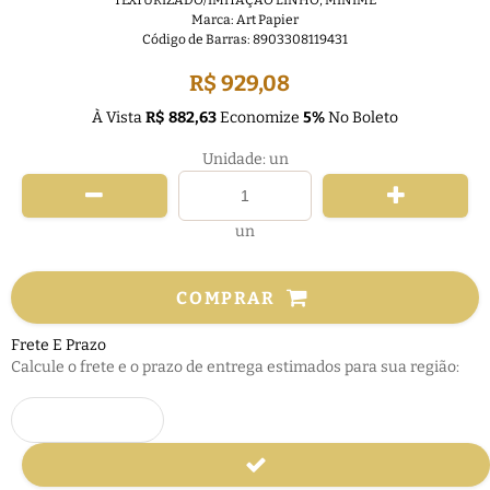
TEXTURIZADO/IMITAÇÃO LINHO
,
MINIME
Marca:
Art Papier
Código de Barras:
8903308119431
R$ 929,08
À Vista
R$ 882,63
Economize
5%
No Boleto
Unidade: un
un
COMPRAR
Frete E Prazo
Calcule o frete e o prazo de entrega estimados para sua região: