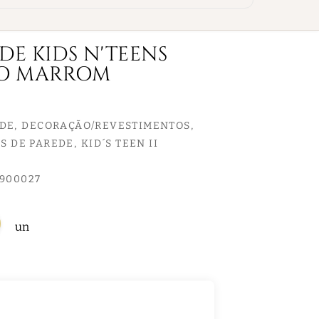
DE KIDS N'TEENS
HO MARROM
EDE
DECORAÇÃO/REVESTIMENTOS
S DE PAREDE
KID´S TEEN II
8900027
un