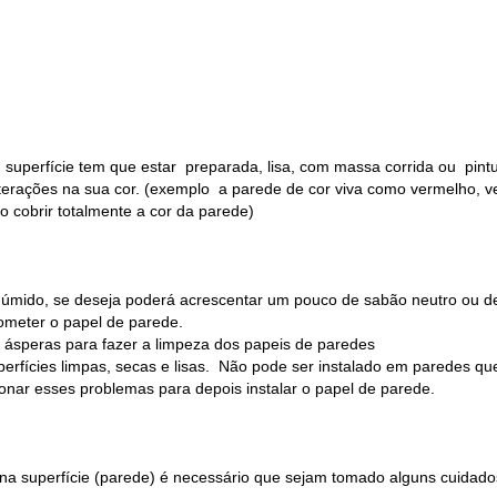
 superfície tem que estar preparada, lisa, com massa corrida ou pin
alterações na sua cor. (exemplo a parede de cor viva como vermelho, v
o cobrir totalmente a cor da parede)
o úmido, se deseja poderá acrescentar um pouco de sabão neutro ou d
ometer o papel de parede.
a ásperas para fazer a limpeza dos papeis de paredes
erfícies limpas, secas e lisas. Não pode ser instalado em paredes qu
ionar esses problemas para depois instalar o papel de parede.
 na superfície (parede) é necessário que sejam tomado alguns cuidado