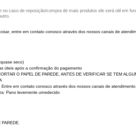
e no caso de reposição/compra de mais produtos ele será útil em funç
utro.
recisar, entre em contato conosco através dos nossos canais de atend
(quase seco)
ias úteis após a confirmação do pagamento
 (NÃO CORTAR O PAPEL DE PAREDE, ANTES DE VERIFICAR SE TEM AL
A
a Entre em contato conosco através dos nossos canais de atendimento
a: Pano levemente umedecido
E PAREDE.