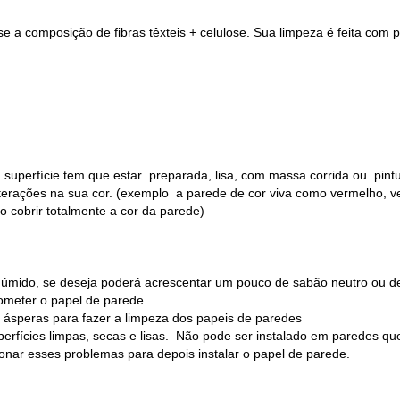
 a composição de fibras têxteis + celulose. Sua limpeza é feita com
 superfície tem que estar preparada, lisa, com massa corrida ou pin
alterações na sua cor. (exemplo a parede de cor viva como vermelho, v
o cobrir totalmente a cor da parede)
o úmido, se deseja poderá acrescentar um pouco de sabão neutro ou d
ometer o papel de parede.
a ásperas para fazer a limpeza dos papeis de paredes
erfícies limpas, secas e lisas. Não pode ser instalado em paredes qu
ionar esses problemas para depois instalar o papel de parede.