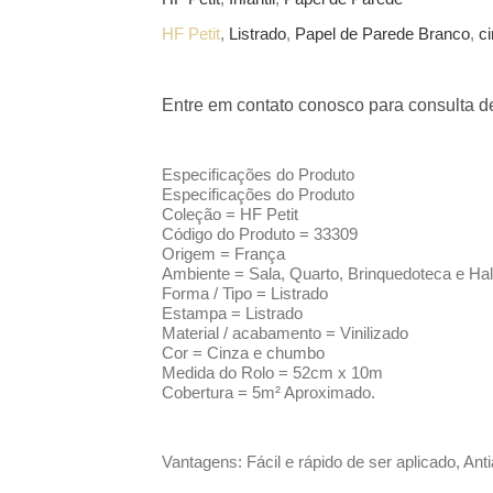
HF Petit
,
Listrado
,
Papel de Parede
Branco
,
c
Entre em contato conosco para consulta de
Especificações do Produto
Especificações do Produto
Coleção = HF Petit
Código do Produto = 33309
Origem = França
Ambiente = Sala, Quarto, Brinquedoteca e Hal
Forma / Tipo = Listrado
Estampa = Listrado
Material / acabamento = Vinilizado
Cor = Cinza e chumbo
Medida do Rolo = 52cm x 10m
Cobertura = 5m² Aproximado.
Vantagens: Fácil e rápido de ser aplicado, Ant