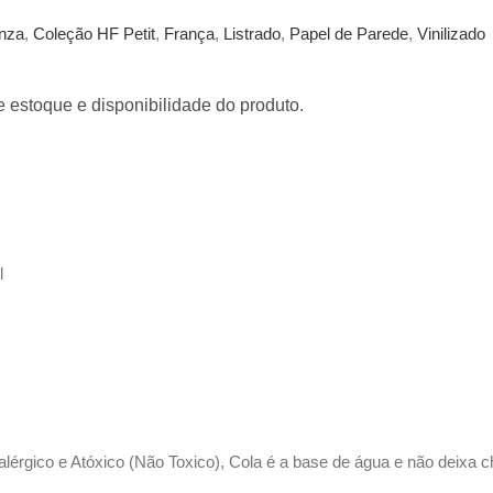
inza
,
Coleção HF Petit
,
França
,
Listrado
,
Papel de Parede
,
Vinilizado
 estoque e disponibilidade do produto.
l
ialérgico e Atóxico (Não Toxico), Cola é a base de água e não deixa c