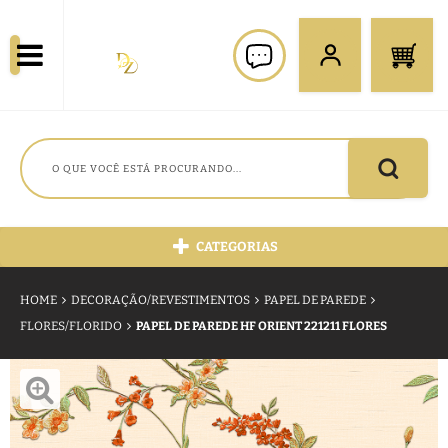
CATEGORIAS
HOME
DECORAÇÃO/REVESTIMENTOS
PAPEL DE PAREDE
FLORES/FLORIDO
PAPEL DE PAREDE HF ORIENT 221211 FLORES