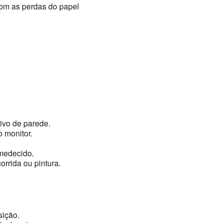
om as perdas do papel
vo de parede.
 monitor.
medecido.
orrida ou pintura.
sição.