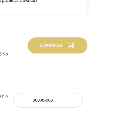
o primeira a avaliar!
COMPRAR
%
No
ar o