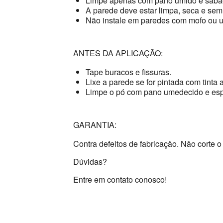
Limpe apenas com pano úmido e sabão
A parede deve estar limpa, seca e sem
Não instale em paredes com mofo ou 
ANTES DA APLICAÇÃO:
Tape buracos e fissuras.
Lixe a parede se for pintada com tinta a
Limpe o pó com pano umedecido e esp
GARANTIA:
Contra defeitos de fabricação. Não corte o 
Dúvidas?
Entre em contato conosco!