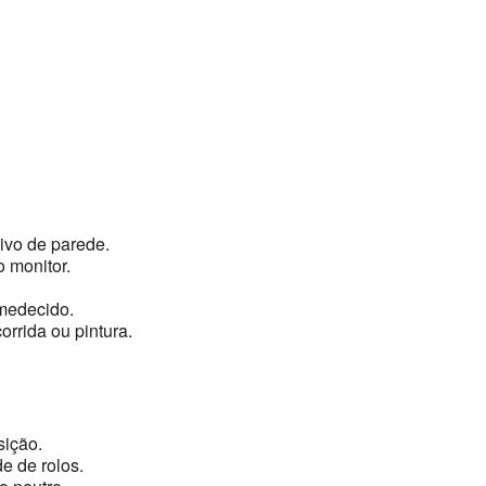
vo de parede.
 monitor.
medecido.
orrida ou pintura.
sição.
e de rolos.