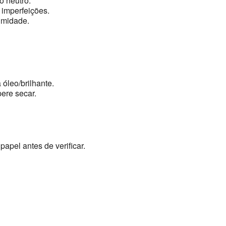
 neutro.
 imperfeições.
umidade.
 óleo/brilhante.
ere secar.
papel antes de verificar.