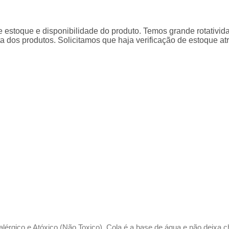
 estoque e disponibilidade do produto. Temos grande rotativid
a dos produtos. Solicitamos que haja verificação de estoque a
ialérgico e Atóxico (Não Toxico), Cola é a base de água e não deixa c