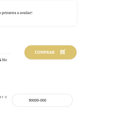
o primeira a avaliar!
COMPRAR
%
No
ar o