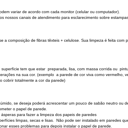
odem variar de acordo com cada monitor (celular ou computador).
os nossos canais de atendimento para esclarecimento sobre estampas, 
 a composição de fibras têxteis + celulose. Sua limpeza é feita com
 superfície tem que estar preparada, lisa, com massa corrida ou pin
alterações na sua cor. (exemplo a parede de cor viva como vermelho, v
o cobrir totalmente a cor da parede)
o úmido, se deseja poderá acrescentar um pouco de sabão neutro ou d
ometer o papel de parede.
a ásperas para fazer a limpeza dos papeis de paredes
erfícies limpas, secas e lisas. Não pode ser instalado em paredes qu
ionar esses problemas para depois instalar o papel de parede.