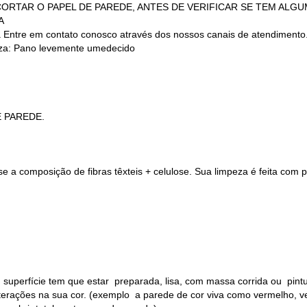
 (NÃO CORTAR O PAPEL DE PAREDE, ANTES DE VERIFICAR SE TEM AL
A
a Entre em contato conosco através dos nossos canais de atendimento
a: Pano levemente umedecido
E PAREDE.
 a composição de fibras têxteis + celulose. Sua limpeza é feita com
 superfície tem que estar preparada, lisa, com massa corrida ou pin
alterações na sua cor. (exemplo a parede de cor viva como vermelho, v