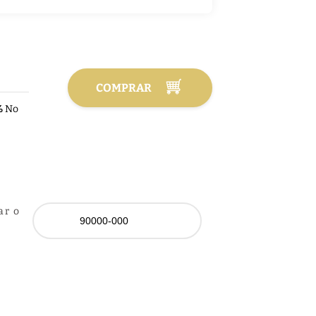
COMPRAR
%
No
ar o