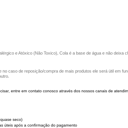
ialérgico e Atóxico (Não Toxico), Cola é a base de água e não deixa c
e no caso de reposição/compra de mais produtos ele será útil em funç
utro.
recisar, entre em contato conosco através dos nossos canais de atend
(quase seco)
ias úteis após a confirmação do pagamento