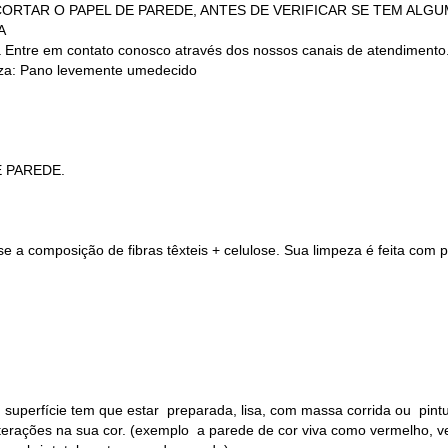
 (NÃO CORTAR O PAPEL DE PAREDE, ANTES DE VERIFICAR SE TEM AL
A
a Entre em contato conosco através dos nossos canais de atendimento
a: Pano levemente umedecido
E PAREDE.
 a composição de fibras têxteis + celulose. Sua limpeza é feita com
 superfície tem que estar preparada, lisa, com massa corrida ou pin
alterações na sua cor. (exemplo a parede de cor viva como vermelho, v