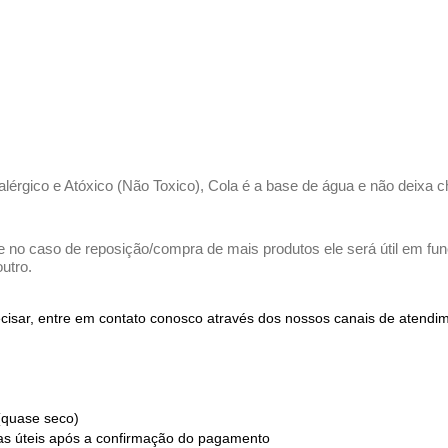
ialérgico e Atóxico (Não Toxico), Cola é a base de água e não deixa c
e no caso de reposição/compra de mais produtos ele será útil em funç
utro.
recisar, entre em contato conosco através dos nossos canais de atend
(quase seco)
ias úteis após a confirmação do pagamento