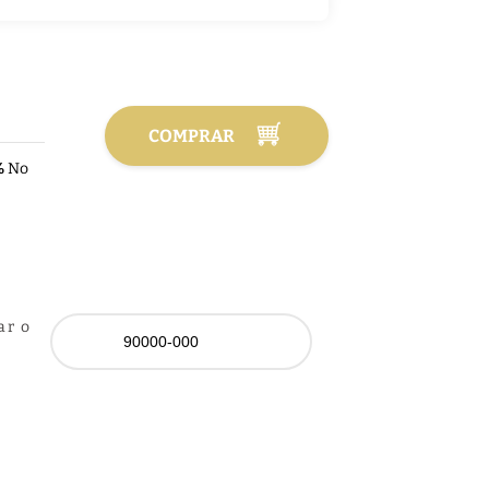
COMPRAR
%
No
ar o