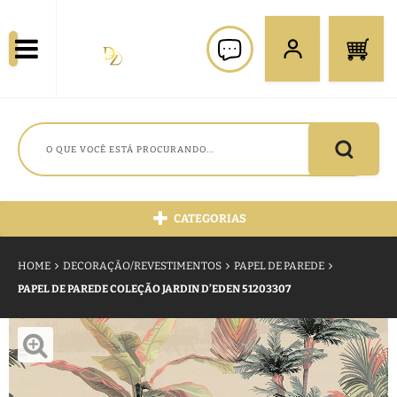
CATEGORIAS
HOME
DECORAÇÃO/REVESTIMENTOS
PAPEL DE PAREDE
PAPEL DE PAREDE COLEÇÃO JARDIN D’EDEN 51203307