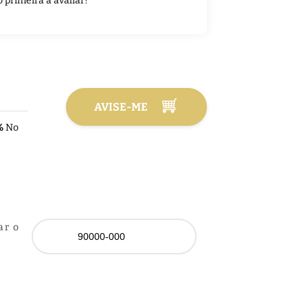
o primeira a avaliar!
AVISE-ME
%
No
ar o