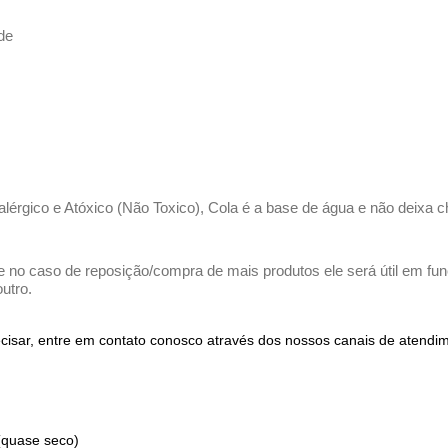
de
ialérgico e Atóxico (Não Toxico), Cola é a base de água e não deixa c
e no caso de reposição/compra de mais produtos ele será útil em funç
utro.
recisar, entre em contato conosco através dos nossos canais de atend
(quase seco)