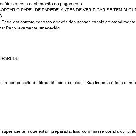
ias úteis após a confirmação do pagamento
 (NÃO CORTAR O PAPEL DE PAREDE, ANTES DE VERIFICAR SE TEM AL
A
a Entre em contato conosco através dos nossos canais de atendimento
a: Pano levemente umedecido
E PAREDE.
 a composição de fibras têxteis + celulose. Sua limpeza é feita com
 superfície tem que estar preparada, lisa, com massa corrida ou pin