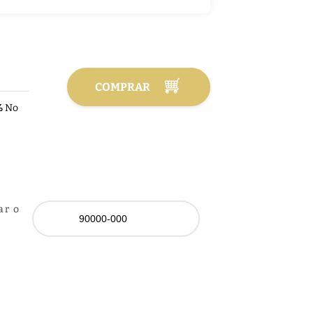
COMPRAR
%
No
ar o