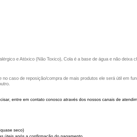
ialérgico e Atóxico (Não Toxico), Cola é a base de água e não deixa c
e no caso de reposição/compra de mais produtos ele será útil em funç
utro.
recisar, entre em contato conosco através dos nossos canais de atend
(quase seco)
ias úteis após a confirmação do pagamento