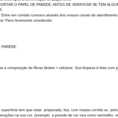
 (NÃO CORTAR O PAPEL DE PAREDE, ANTES DE VERIFICAR SE TEM AL
A
a Entre em contato conosco através dos nossos canais de atendimento
a: Pano levemente umedecido
E PAREDE.
 a composição de fibras têxteis + celulose. Sua limpeza é feita com
 superfície tem que estar preparada, lisa, com massa corrida ou pin
alterações na sua cor. (exemplo a parede de cor viva como vermelho, v