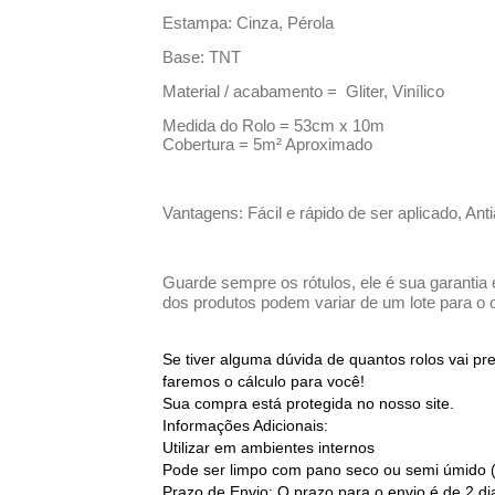
Estampa: Cinza, Pérola
Base: TNT
Material / acabamento = Gliter, Vinílico
Medida do Rolo = 53cm x 10m
Cobertura = 5m² Aproximado
Vantagens: Fácil e rápido de ser aplicado, Ant
Guarde sempre os rótulos, ele é sua garantia 
dos produtos podem variar de um lote para o o
Se tiver alguma dúvida de quantos rolos vai p
faremos o cálculo para você!
Sua compra está protegida no nosso site.
Informações Adicionais:
Utilizar em ambientes internos
Pode ser limpo com pano seco ou semi úmido 
Prazo de Envio: O prazo para o envio é de 2 d