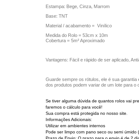
Estampa: Bege, Cinza, Marrom
Base: TNT
Material / acabamento = Vinílico
Medida do Rolo = 53cm x 10m
Cobertura = 5m² Aproximado
Vantagens: Fácil e rápido de ser aplicado, Ant
Guarde sempre os rótulos, ele é sua garantia 
dos produtos podem variar de um lote para o o
Se tiver alguma dúvida de quantos rolos vai p
faremos o cálculo para você!
Sua compra está protegida no nosso site.
Informações Adicionais:
Utilizar em ambientes internos
Pode ser limpo com pano seco ou semi úmido 
Prazo de Envio: O prazo para o envio é de 2 d