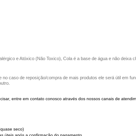
ialérgico e Atóxico (Não Toxico), Cola é a base de água e não deixa c
e no caso de reposição/compra de mais produtos ele será útil em funç
utro.
recisar, entre em contato conosco através dos nossos canais de atend
(quase seco)
ias úteis após a confirmação do pagamento