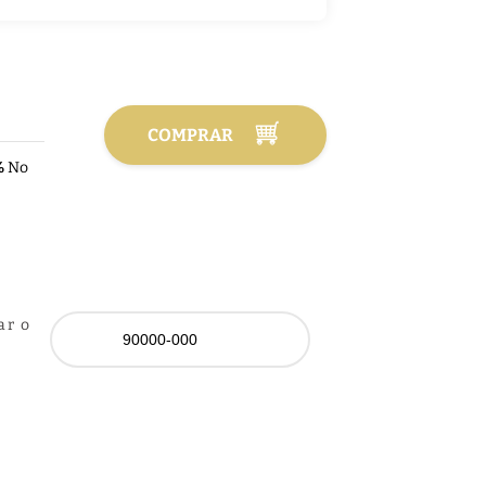
COMPRAR
%
No
ar o