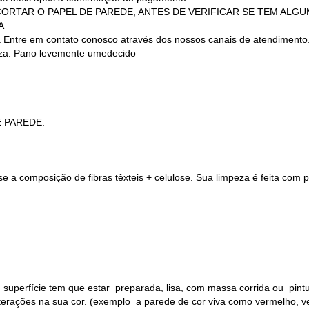
 (NÃO CORTAR O PAPEL DE PAREDE, ANTES DE VERIFICAR SE TEM AL
A
a Entre em contato conosco através dos nossos canais de atendimento
a: Pano levemente umedecido
E PAREDE.
 a composição de fibras têxteis + celulose. Sua limpeza é feita com
 superfície tem que estar preparada, lisa, com massa corrida ou pin
alterações na sua cor. (exemplo a parede de cor viva como vermelho, v