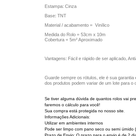
Estampa: Cinza
Base: TNT
Material / acabamento = Vinílico
Medida do Rolo = 53cm x 10m
Cobertura = 5m² Aproximado
Vantagens: Fácil e rápido de ser aplicado, Ant
Guarde sempre os rótulos, ele é sua garantia 
dos produtos podem variar de um lote para o o
Se tiver alguma dúvida de quantos rolos vai p
faremos o cálculo para você!
Sua compra está protegida no nosso site.
Informações Adicionais:
Utilizar em ambientes internos
Pode ser limpo com pano seco ou semi úmido 
Prazo de Envio: O prazo para o envio é de 2 d