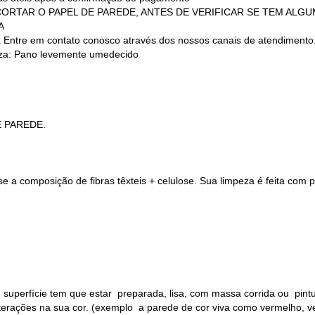
 (NÃO CORTAR O PAPEL DE PAREDE, ANTES DE VERIFICAR SE TEM AL
A
a Entre em contato conosco através dos nossos canais de atendimento
a: Pano levemente umedecido
E PAREDE.
 a composição de fibras têxteis + celulose. Sua limpeza é feita com
 superfície tem que estar preparada, lisa, com massa corrida ou pin
alterações na sua cor. (exemplo a parede de cor viva como vermelho, v