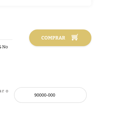
COMPRAR
%
No
ar o