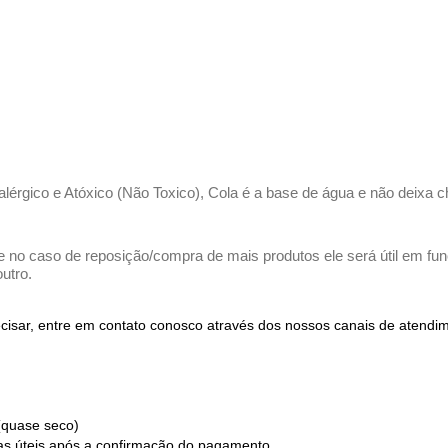
ialérgico e Atóxico (Não Toxico), Cola é a base de água e não deixa c
e no caso de reposição/compra de mais produtos ele será útil em funç
utro.
recisar, entre em contato conosco através dos nossos canais de atend
(quase seco)
ias úteis após a confirmação do pagamento