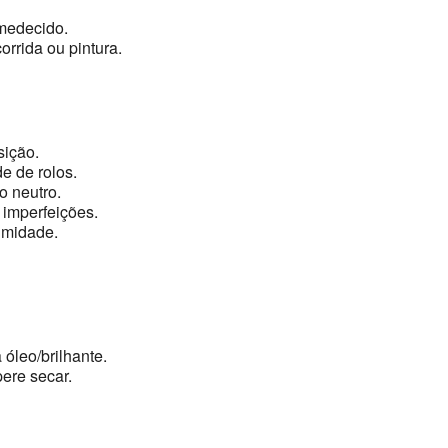
medecido.
orrida ou pintura.
sição.
e de rolos.
 neutro.
 imperfeições.
umidade.
 óleo/brilhante.
ere secar.