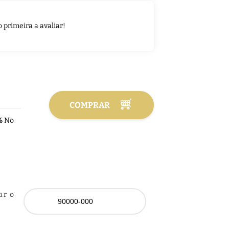
o primeira a avaliar!
COMPRAR
%
No
ar o