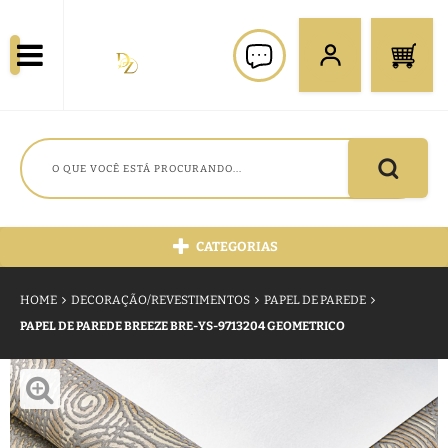
CATEGORIAS
HOME
DECORAÇÃO/REVESTIMENTOS
PAPEL DE PAREDE
PAPEL DE PAREDE BREEZE BRE-YS-9713204 GEOMETRICO