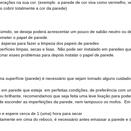
alterações na sua cor. (exemplo a parede de cor viva como vermelho, v
o cobrir totalmente a cor da parede)
o úmido, se deseja poderá acrescentar um pouco de sabão neutro ou d
ometer o papel de parede.
a ásperas para fazer a limpeza dos papeis de paredes
erfícies limpas, secas e lisas. Não pode ser instalado em paredes qu
ionar esses problemas para depois instalar o papel de parede.
 na superfície (parede) é necessário que sejam tomado alguns cuidado
ta em parede que esteja em perfeitas condições, de preferência com um
 ou brilhante, recomendamos que seja feita uma leve lixação para poder
e de esconder as imperfeições da parede, nem tampouco os mofos. Em
 e espere cerca de 1 (uma) hora para secar
retamente em cima do reboco, é necessário antes emassar a parede e de