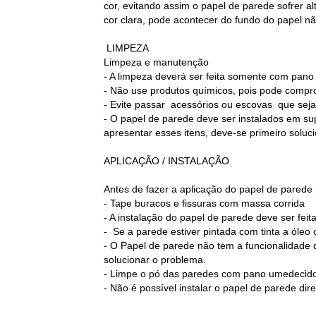
cor, evitando assim o papel de parede sofrer 
cor clara, pode acontecer do fundo do papel nã
LIMPEZA
Limpeza e manutenção
- A limpeza deverá ser feita somente com pan
- Não use produtos químicos, pois pode compr
- Evite passar acessórios ou escovas que sej
- O papel de parede deve ser instalados em sup
apresentar esses itens, deve-se primeiro soluc
APLICAÇÃO / INSTALAÇÃO
Antes de fazer a aplicação do papel de parede
- Tape buracos e fissuras com massa corrida
- A instalação do papel de parede deve ser fei
- Se a parede estiver pintada com tinta a óleo
- O Papel de parede não tem a funcionalidad
solucionar o problema.
- Limpe o pó das paredes com pano umedecido
- Não é possível instalar o papel de parede di