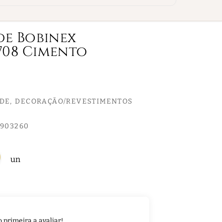
de Bobinex
708 Cimento
EDE
DECORAÇÃO/REVESTIMENTOS
8903260
un
o primeira a avaliar!