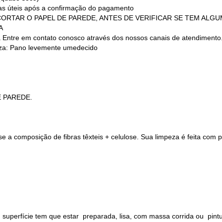
ias úteis após a confirmação do pagamento
 (NÃO CORTAR O PAPEL DE PAREDE, ANTES DE VERIFICAR SE TEM AL
A
a Entre em contato conosco através dos nossos canais de atendimento
a: Pano levemente umedecido
E PAREDE.
 a composição de fibras têxteis + celulose. Sua limpeza é feita com
 superfície tem que estar preparada, lisa, com massa corrida ou pin