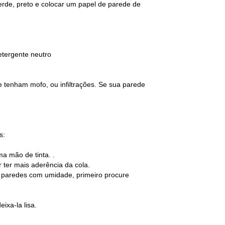
erde, preto e colocar um papel de parede de
etergente neutro
e tenham mofo, ou infiltrações. Se sua parede
s:
a mão de tinta. .
 ter mais aderência da cola.
 paredes com umidade, primeiro procure
ixa-la lisa.