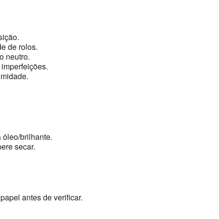
sição.
e de rolos.
 neutro.
 imperfeições.
umidade.
 óleo/brilhante.
ere secar.
papel antes de verificar.