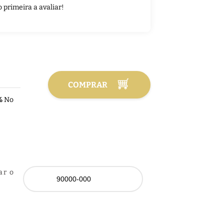
o primeira a avaliar!
COMPRAR
%
No
ar o