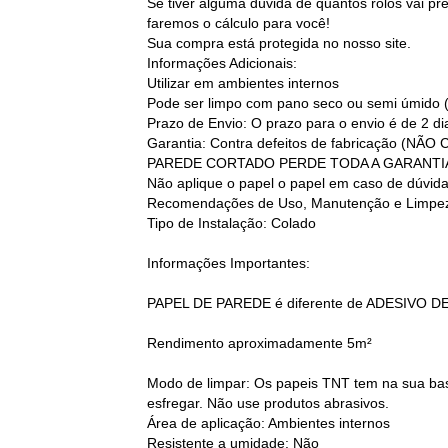
Se tiver alguma dúvida de quantos rolos vai p
faremos o cálculo para você!
Sua compra está protegida no nosso site.
Informações Adicionais:
Utilizar em ambientes internos
Pode ser limpo com pano seco ou semi úmido 
Prazo de Envio: O prazo para o envio é de 2 d
Garantia: Contra defeitos de fabricação
PAREDE CORTADO PERDE TODA A GARANTI
Não aplique o papel o papel em caso de dúvid
Recomendações de Uso, Manutenção e Limpez
Tipo de Instalação: Colado
Informações Importantes:
PAPEL DE PAREDE é diferente de ADESIVO D
Rendimento aproximadamente 5m²
Modo de limpar: Os papeis TNT tem na sua base
esfregar. Não use produtos abrasivos.
Área de aplicação: Ambientes internos
Resistente a umidade: Não