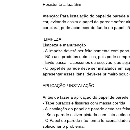
Resistente a luz: Sim
Atenção: Para instalação do papel de parede a
cor, evitando assim o papel de parede sofrer 
cor clara, pode acontecer do fundo do papel nã
LIMPEZA
Limpeza e manutenção
- A limpeza deverá ser feita somente com pan
- Não use produtos químicos, pois pode compr
- Evite passar acessórios ou escovas que sej
- O papel de parede deve ser instalados em sup
apresentar esses itens, deve-se primeiro soluc
APLICAÇÃO / INSTALAÇÃO
Antes de fazer a aplicação do papel de parede
- Tape buracos e fissuras com massa corrida
- A instalação do papel de parede deve ser fei
- Se a parede estiver pintada com tinta a óleo
- O Papel de parede não tem a funcionalidad
solucionar o problema.