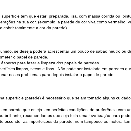
 superfície tem que estar preparada, lisa, com massa corrida ou pin
alterações na sua cor. (exemplo a parede de cor viva como vermelho, v
o cobrir totalmente a cor da parede)
o úmido, se deseja poderá acrescentar um pouco de sabão neutro ou d
ometer o papel de parede.
a ásperas para fazer a limpeza dos papeis de paredes
erfícies limpas, secas e lisas. Não pode ser instalado em paredes qu
ionar esses problemas para depois instalar o papel de parede.
 na superfície (parede) é necessário que sejam tomado alguns cuidado
ta em parede que esteja em perfeitas condições, de preferência com um
 ou brilhante, recomendamos que seja feita uma leve lixação para poder
e de esconder as imperfeições da parede, nem tampouco os mofos. Em