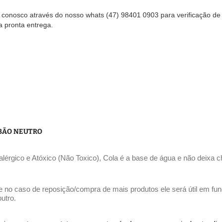
 conosco através do nosso whats (47) 98401 0903 para verificação de
 a pronta entrega.
ABÃO NEUTRO
ialérgico e Atóxico (Não Toxico), Cola é a base de água e não deixa c
e no caso de reposição/compra de mais produtos ele será útil em funç
utro.