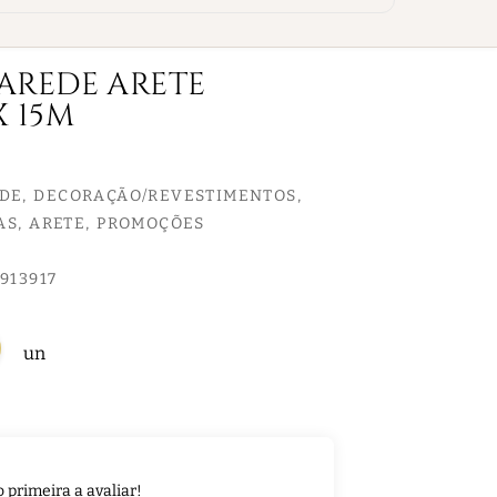
PAREDE ARETE
X 15M
EDE
DECORAÇÃO/REVESTIMENTOS
AS
ARETE
PROMOÇÕES
913917
un
o primeira a avaliar!